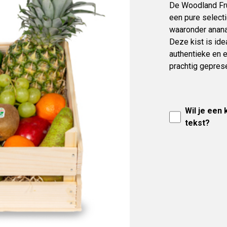
De Woodland Fru
een pure selecti
waaronder anana
Deze kist is ide
authentieke en 
prachtig geprese
Wil je een
tekst?